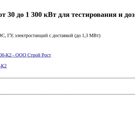
т 30 до 1 300 кВт для тестирования и до
, ГУ, электростанций с доставкой (до 1,3 МВт)
-К2
................................................................................................................
................................................................................................................