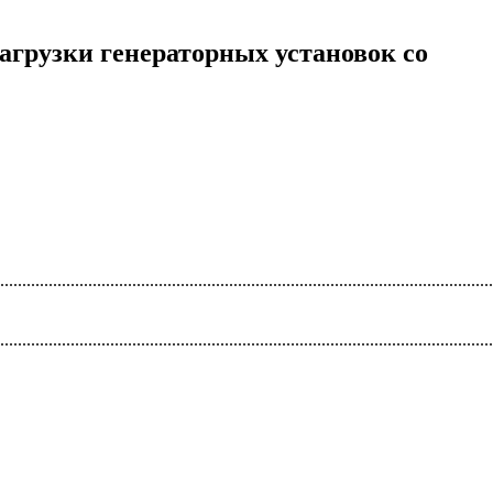
загрузки генераторных установок со
................................................................................................................
................................................................................................................