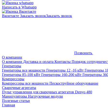
Написать в Whatsapp
Вконтакте
Заказать звонок
Заказать звонок
Позвонить
О компании
О компании
Доставка и оплата
Контакты
Порядок сотрудничес
Генераторы
Генераторы все мощности
Генераторы 12 -16 кВт
Генераторы 1
Генераторы 85-100 кВт
Генераторы 160-200 кВт
Генераторы 36
Компрессоры
Компрессоры все мощности
Пескоструйное оборудование
Сварочные агрегаты
Пульт управления для сварочных агрегатов Denyo 480
Манипуляторы
Нагрузочные модули
Полезные статьи
Главная